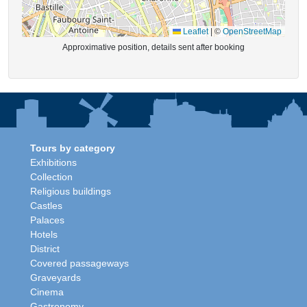
Leaflet
|
©
OpenStreetMap
Approximative position, details sent after booking
Tours by category
Exhibitions
Collection
Religious buildings
Castles
Palaces
Hotels
District
Covered passageways
Graveyards
Cinema
Gastronomy