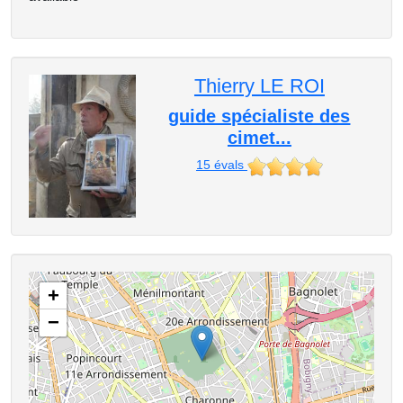
Thierry LE ROI
guide spécialiste des
cimet...
15
évals
+
−