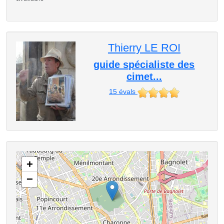
Thierry LE ROI
guide spécialiste des
cimet...
15
évals
+
−