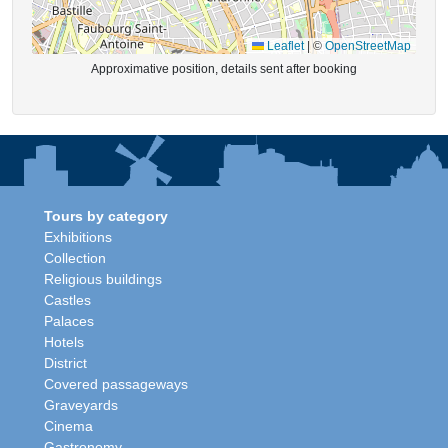
Leaflet
|
©
OpenStreetMap
Approximative position, details sent after booking
Tours by category
Exhibitions
Collection
Religious buildings
Castles
Palaces
Hotels
District
Covered passageways
Graveyards
Cinema
Gastronomy