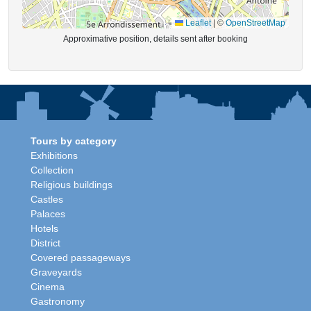
Leaflet
|
©
OpenStreetMap
Approximative position, details sent after booking
Tours by category
Exhibitions
Collection
Religious buildings
Castles
Palaces
Hotels
District
Covered passageways
Graveyards
Cinema
Gastronomy