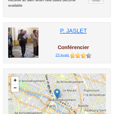
Receive an alert when new dates become
available
P. JASLET
Conférencier
23
évals
+
−