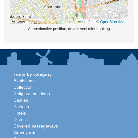
Leaflet
|
©
OpenStreetMap
Approximative position, details sent after booking
Tours by category
Exhibitions
Collection
Religious buildings
Castles
Palaces
Hotels
District
Covered passageways
Graveyards