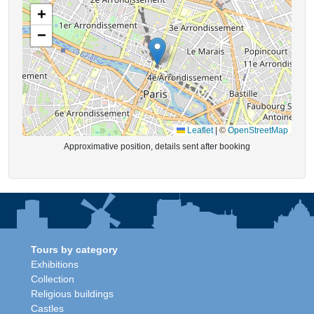
+
−
Leaflet
|
©
OpenStreetMap
Approximative position, details sent after booking
Tours by category
Exhibitions
Collection
Religious buildings
Castles