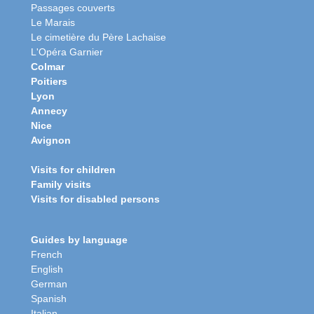
Passages couverts
Le Marais
Le cimetière du Père Lachaise
L'Opéra Garnier
Colmar
Poitiers
Lyon
Annecy
Nice
Avignon
Visits for children
Family visits
Visits for disabled persons
Guides by language
French
English
German
Spanish
Italian