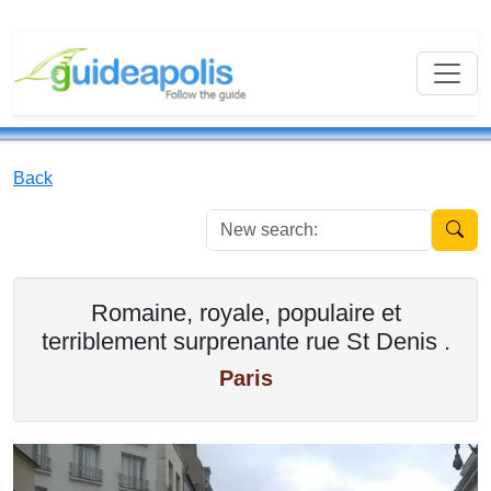
Back
New se
Romaine, royale, populaire et
terriblement surprenante rue St Denis .
Paris