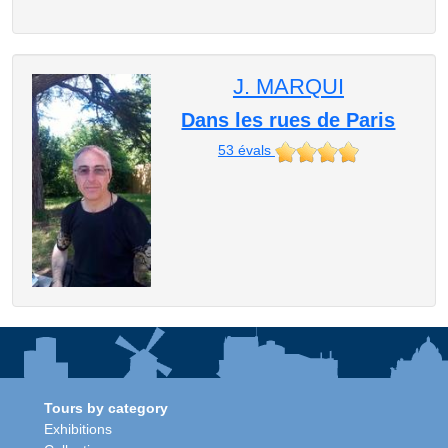
J. MARQUI
Dans les rues de Paris
53
évals
Tours by category
Exhibitions