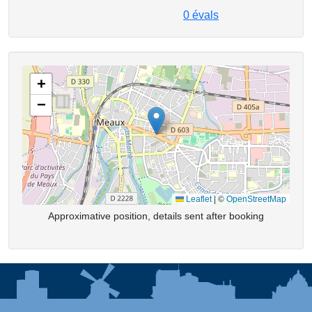
0
évals
+
−
Leaflet
|
©
OpenStreetMap
Approximative position, details sent after booking