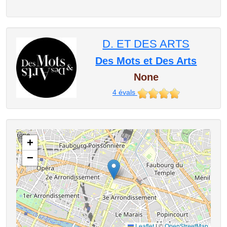
D. ET DES ARTS
Des Mots et Des Arts
None
4
évals
+
−
Leaflet
|
©
OpenStreetMap