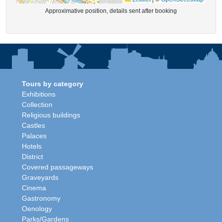
Approximative position, details sent after booking
Tours by category
Exhibitions
Collection
Religious buildings
Castles
Palaces
Hotels
District
Covered passageways
Graveyards
Cinema
Gastronomy
Oenology
Parks/Gardens