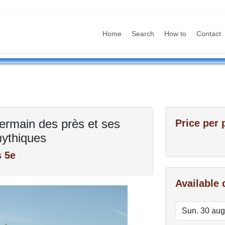
Home
Search
How to
Contact
Germain des près et ses
Price per 
mythiques
s 5e
Available