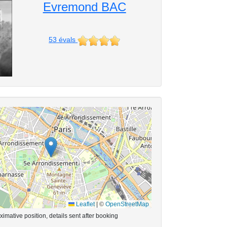
Evremond BAC
53
évals
Leaflet
|
©
OpenStreetMap
imative position, details sent after booking