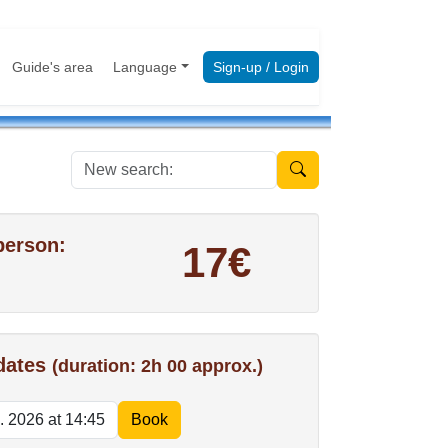
Guide's area
Language
Sign-up / Login
New search:
person:
17€
 dates
(duration: 2h 00 approx.)