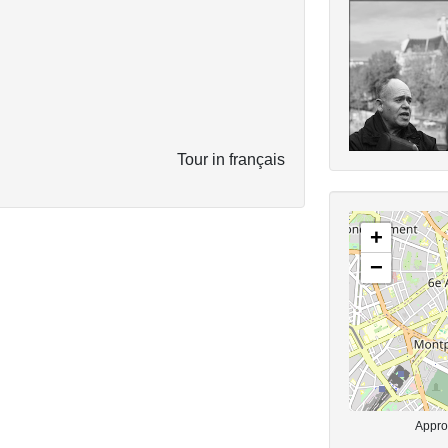
Tour in français
+
−
Approx