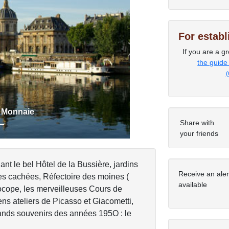
For estab
If you are a gr
Next
the guide
(
a Monnaie
Share with
your friends
t le bel Hôtel de la Bussière, jardins
Receive an ale
s cachées, Réfectoire des moines (
available
Procope, les merveilleuses Cours de
ens ateliers de Picasso et Giacometti,
ands souvenirs des années 195O : le