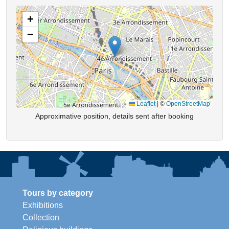
+
−
Leaflet
|
©
OpenStreetMap
Approximative position, details sent after booking
Tours by category
Exhibitions
Collection