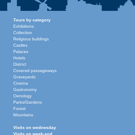
Tours by category
Exhibitions
Collection
Religious buildings
Castles
Palaces
Hotels
District
Covered passageways
Graveyards
Cinema
Gastronomy
Oenology
Parks/Gardens
Forest
Mountains
Visits on wednesday
Visits on week-end