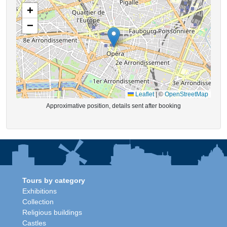
+
−
Leaflet
|
©
OpenStreetMap
Approximative position, details sent after booking
Tours by category
Exhibitions
Collection
Religious buildings
Castles