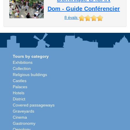
Dom - Guide Conférencier
8
évals
Tours by category
Exhibitions
Collection
Religious buildings
Castles
Palaces
Hotels
District
Covered passageways
Graveyards
Cinema
Gastronomy
Oenology