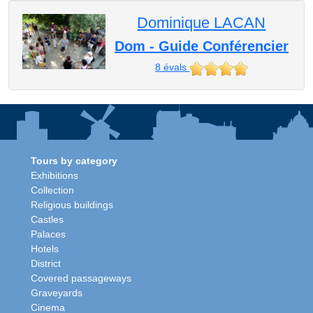
Dominique LACAN
Dom - Guide Conférencier
8
évals
Tours by category
Exhibitions
Collection
Religious buildings
Castles
Palaces
Hotels
District
Covered passageways
Graveyards
Cinema