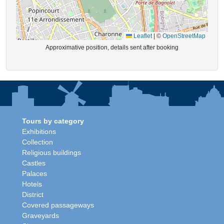
Leaflet
|
©
OpenStreetMap
Approximative position, details sent after booking
Tours by category
Exhibitions
Collection
Religious buildings
Castles
Palaces
Hotels
District
Covered passageways
Graveyards