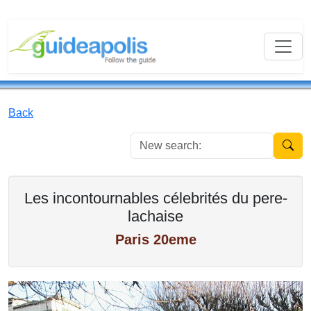
Back
New se
Les incontournables célebrités du pere-
lachaise
Paris 20eme