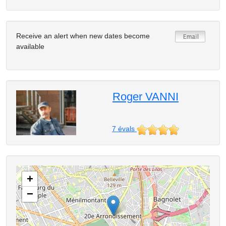
Receive an alert when new dates become
available
Roger VANNI
7
évals
+
−