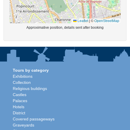
Leaflet
|
©
OpenStreetMap
Approximative position, details sent after booking
Tours by category
Exhibitions
Collection
Religious buildings
Castles
Palaces
Hotels
District
Covered passageways
Graveyards