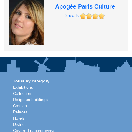
Apogée Paris Culture
2
évals
Tours by category
Exhibitions
Collection
Religious buildings
Castles
Palaces
Hotels
District
Covered passageways