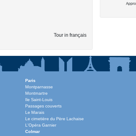
Approx
Tour in français
Paris
Montparnasse
Montmartre
Ile Saint-Louis
Passages couverts
Le Marais
Le cimetière du Père Lachaise
L'Opéra Garnier
Colmar