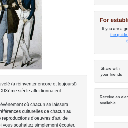
For estab
Next
If you are a gr
the guide
(
Share with
your friends
lé (à réinventer encore et toujours!)
XIXème siècle affectionnaient.
Receive an ale
available
n évènement où chacun se laissera
 références culturelles de chacun au
e reproductions d'oeuvres d'art, de
si vous souhaitez simplement écouter.