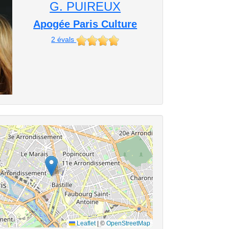
G. PUIREUX
Apogée Paris Culture
2
évals
Leaflet
|
©
OpenStreetMap