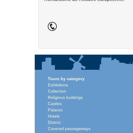
Tours by category
Exhibitions
Collection
Religious buildings
Castles
Palaces
Hotels
District
Covered passageways