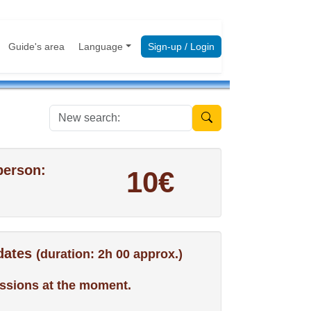
Guide's area
Language
Sign-up / Login
New search:
person:
10€
 dates
(duration: 2h 00 approx.)
ssions at the moment.