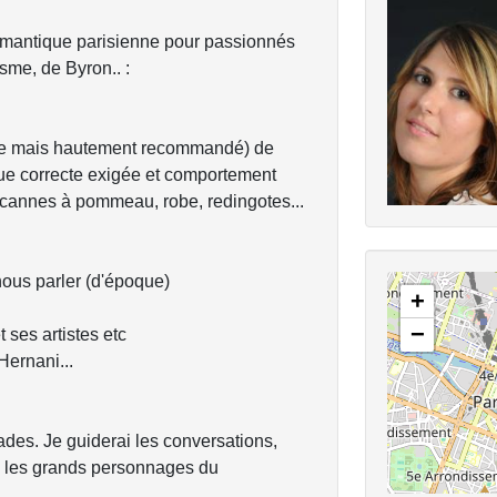
omantique parisienne pour passionnés
sme, de Byron.. :
toire mais hautement recommandé) de
nue correcte exigée et comportement
, cannes à pommeau, robe, redingotes...
nous parler (d'époque)
+
−
 ses artistes etc
Hernani...
des. Je guiderai les conversations,
ai les grands personnages du