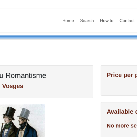
Home
Search
How to
Contact
au Romantisme
Price per 
s Vosges
Available
No more se