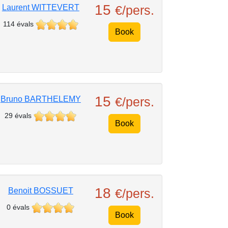
15
Laurent WITTEVERT
€/pers.
114 évals
Book
15
Bruno BARTHELEMY
€/pers.
29 évals
Book
18
Benoit BOSSUET
€/pers.
0 évals
Book