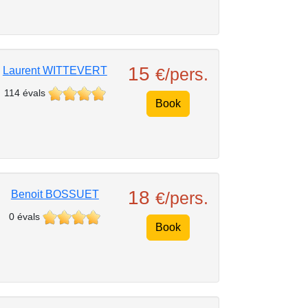
15
Laurent WITTEVERT
€/pers.
114 évals
Book
18
Benoit BOSSUET
€/pers.
0 évals
Book