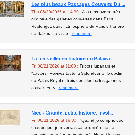
Les plus beaux Passages Couverts Du ...
Thu 08/20/2026 at 14:30 :
A la découverte très
originale des galeries couvertes dans Paris.
Replongez dans l’atmosphère du Paris d’Honoré
de Balzac. La visite...
read more
La merveilleuse histoire du Palais r...
Fri 08/21/2026 at 11:00 :
Tripots,lupanars et
"castors" Revivez toute la Splendeur et le déclin
du Palais Royal et trois des plus belles galeries
couvertes (V...
read more
Nice - Grande, petite histoire, myst...
Fri 08/21/2026 at 16:30 :
“Quand je compris que
chaque jour je reverrais cette lumière, je ne
pouvais croire à mon bonheur” - Henri Matisse,