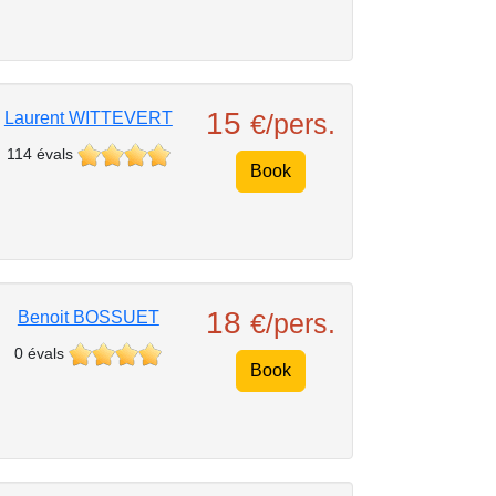
15
Laurent WITTEVERT
€/pers.
114 évals
Book
18
Benoit BOSSUET
€/pers.
0 évals
Book