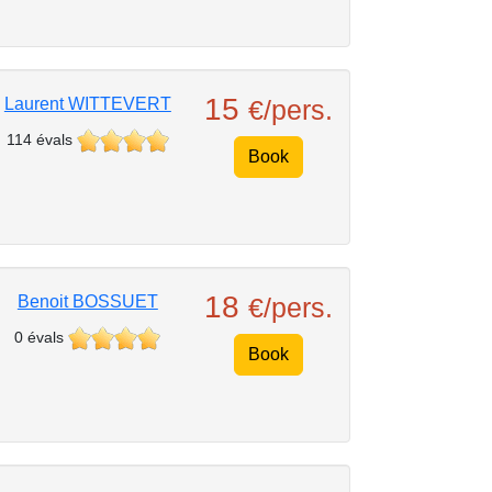
15
Laurent WITTEVERT
€/pers.
114 évals
Book
18
Benoit BOSSUET
€/pers.
0 évals
Book