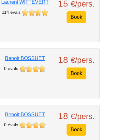
15
Laurent WITTEVERT
€/pers.
114 évals
Book
18
Benoit BOSSUET
€/pers.
0 évals
Book
18
Benoit BOSSUET
€/pers.
0 évals
Book