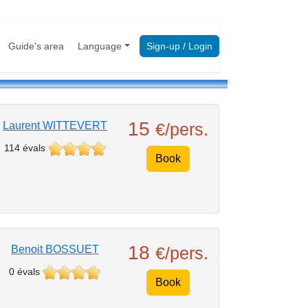
Guide's area
Language
Sign-up / Login
15
Laurent WITTEVERT
€/pers.
114 évals
Book
18
Benoit BOSSUET
€/pers.
0 évals
Book