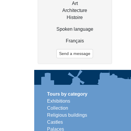
Art
Architecture
Histoire
Spoken language
Français
Send a message
Tours by category
Exhibitions
Collection
Religious buildings
Castles
Palaces