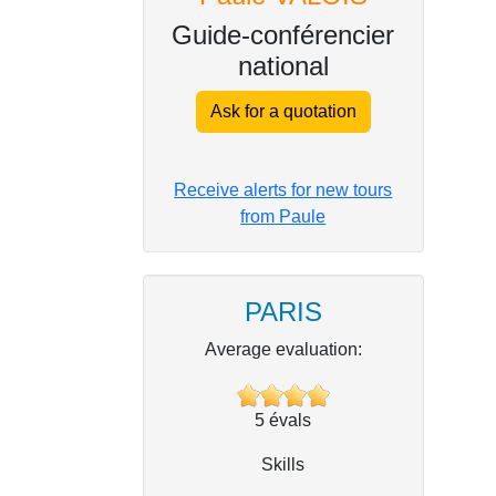
Guide-conférencier
national
Ask for a quotation
Receive alerts for new tours
from Paule
PARIS
Average evaluation:
5
évals
Skills