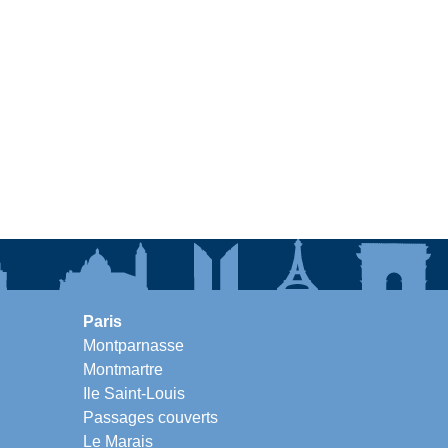
Paris
Montparnasse
Montmartre
Ile Saint-Louis
Passages couverts
Le Marais