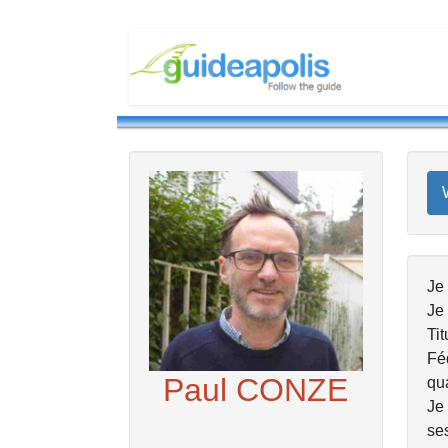
Je 
Je 
Ti
Féd
Paul CONZE
qua
Je 
ses