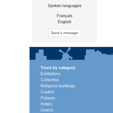
Spoken languages
Français
English
Send a message
Tours by category
Exhibitions
Collection
Religious buildings
Castles
Palaces
Hotels
District