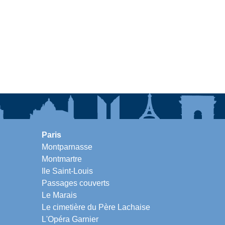
Paris
Montparnasse
Montmartre
Ile Saint-Louis
Passages couverts
Le Marais
Le cimetière du Père Lachaise
L'Opéra Garnier