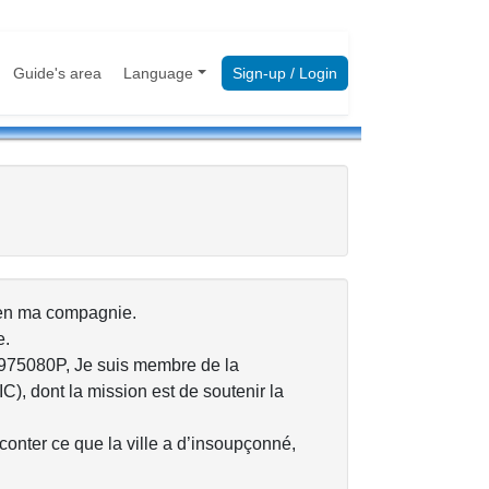
Guide's area
Language
Sign-up / Login
e en ma compagnie.
e.
C1975080P, Je suis membre de la
C), dont la mission est de soutenir la
aconter ce que la ville a d’insoupçonné,