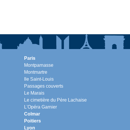
Paris
Montparnasse
Montmartre
Ile Saint-Louis
Passages couverts
Le Marais
Le cimetière du Père Lachaise
L'Opéra Garnier
Colmar
Poitiers
Lyon