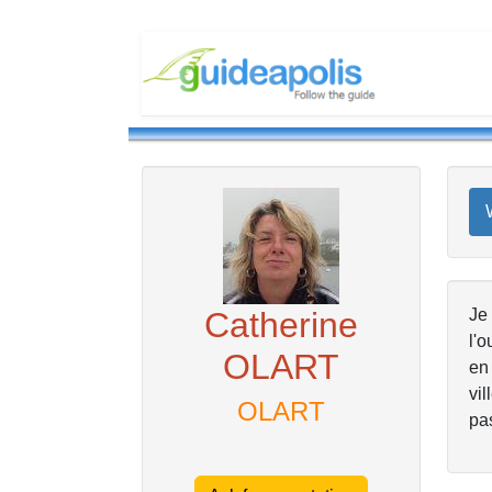
Catherine
Je 
l'o
OLART
en 
vil
OLART
pa