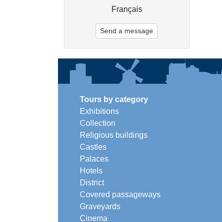
Français
Send a message
Tours by category
Exhibitions
Collection
Religious buildings
Castles
Palaces
Hotels
District
Covered passageways
Graveyards
Cinema