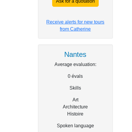
Ask for a quotation
Receive alerts for new tours
from Catherine
Nantes
Average evaluation:
0
évals
Skills
Art
Architecture
Histoire
Spoken language