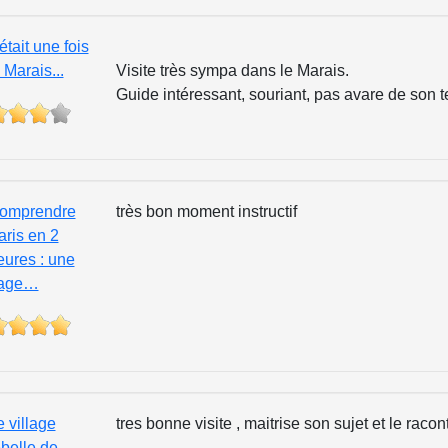
 était une fois
 Marais...
Visite très sympa dans le Marais.
Guide intéressant, souriant, pas avare de son 
omprendre
très bon moment instructif
aris en 2
eures : une
age…
e village
tres bonne visite , maitrise son sujet et le racon
ebelle de