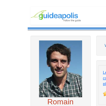
L
c
p
Romain