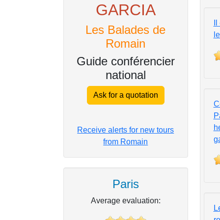
GARCIA
Il
Les Balades de
le
Romain
Guide conférencier
national
Ask for a quotation
C
P
h
Receive alerts for new tours
g
from Romain
Paris
Average evaluation:
L
r