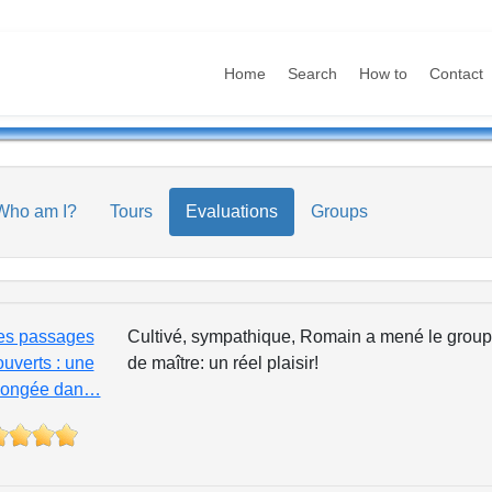
Home
Search
How to
Contact
Who am I?
Tours
Evaluations
Groups
es passages
Cultivé, sympathique, Romain a mené le groupe
ouverts : une
de maître: un réel plaisir!
longée dan…