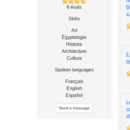
Be
6
évals
a
Skills
Art
Égyptologie
Histoire
Architecture
Il
Culture
le
Spoken languages
Français
English
Español
L
Send a message
c
p