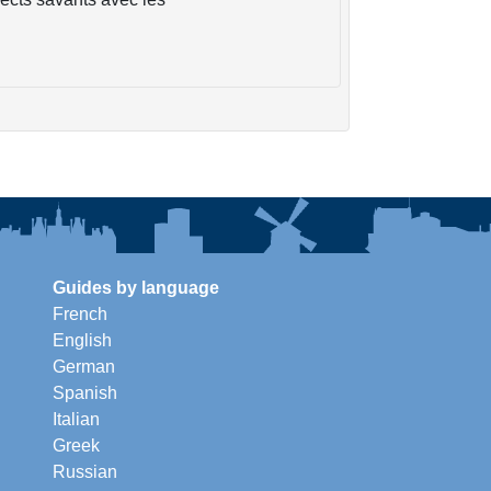
Guides by language
French
English
German
Spanish
Italian
Greek
Russian