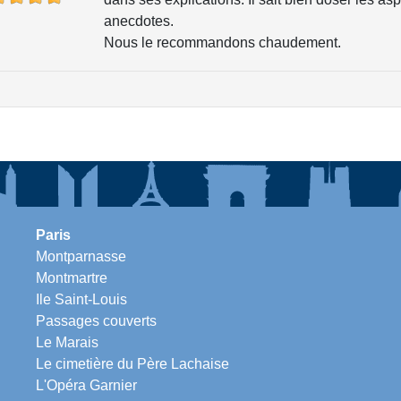
anecdotes.
Nous le recommandons chaudement.
Paris
Montparnasse
Montmartre
Ile Saint-Louis
Passages couverts
Le Marais
Le cimetière du Père Lachaise
L'Opéra Garnier