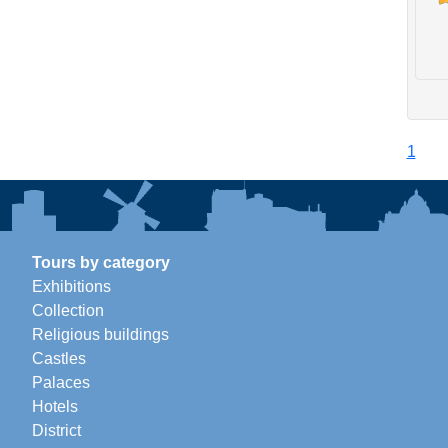
1
Tours by category
Exhibitions
Collection
Religious buildings
Castles
Palaces
Hotels
District