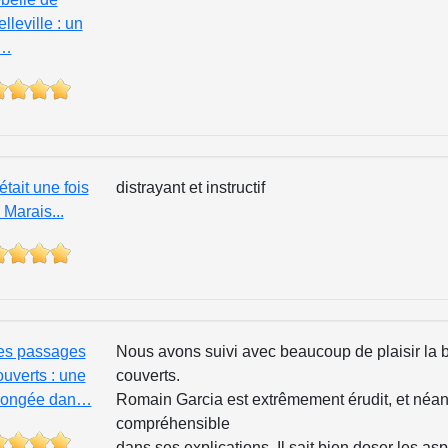
lleville : un
…
 était une fois
distrayant et instructif
 Marais...
es passages
Nous avons suivi avec beaucoup de plaisir la
ouverts : une
couverts.
longée dan…
Romain Garcia est extrêmement érudit, et néan
compréhensible
dans ses explications. Il sait bien doser les as