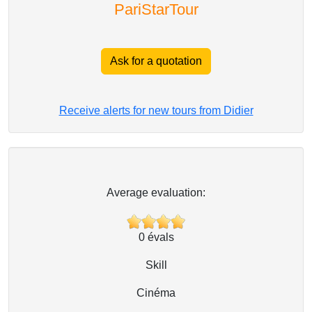
PariStarTour
Ask for a quotation
Receive alerts for new tours from Didier
Average evaluation:
0
évals
Skill
Cinéma