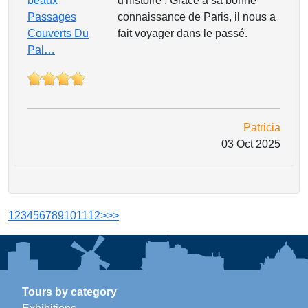
beaux
d'histoire . Grâce à sa bonne
Passages
connaissance de Paris, il nous a
Couverts Du
fait voyager dans le passé.
Pal…
Patricia
03 Oct 2025
1
2
3
4
5
6
7
8
9
10
11
12
>
>>
Tours by category