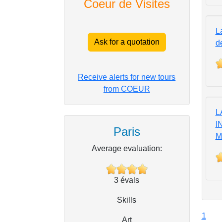
Coeur de Visites
L
Ask for a quotation
d
Receive alerts for new tours
from COEUR
LA
I
Paris
M
Average evaluation:
3
évals
Skills
1
Art