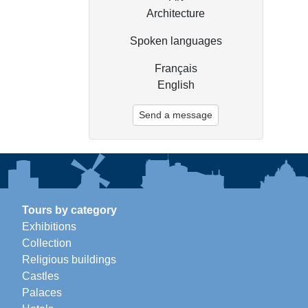
Architecture
Spoken languages
Français
English
Send a message
Tours by category
Exhibitions
Collection
Religious buildings
Castles
Palaces