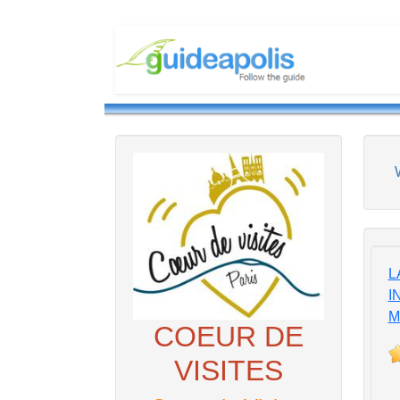
LA
I
M
COEUR DE
VISITES