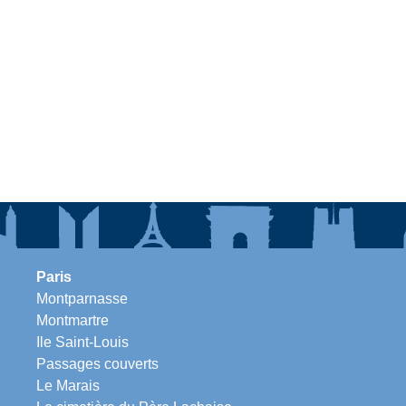
Paris
Montparnasse
Montmartre
Ile Saint-Louis
Passages couverts
Le Marais