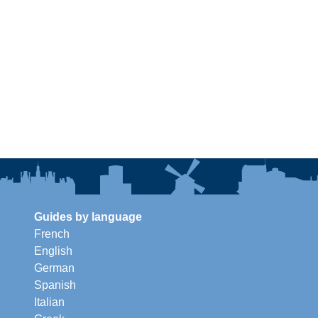
Guides by language
French
English
German
Spanish
Italian