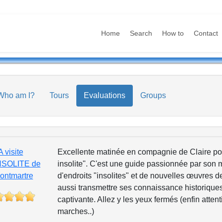
Home
Search
How to
Contact
Who am I?
Tours
Evaluations
Groups
 visite
Excellente matinée en compagnie de Claire po
NSOLITE de
insolite". C'est une guide passionnée par son mét
ontmartre
d'endroits "insolites" et de nouvelles œuvres de 
aussi transmettre ses connaissance historiques
captivante. Allez y les yeux fermés (enfin atten
marches..)