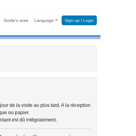
Guide's area
Language
Sign-up / Login
ur de la visite au plus tard. A la réception
que ou papier.
ontant est dû intégralement.