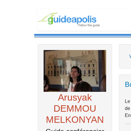
Bo
Arusyak
Le 
DEMMOU
de 
En 
MELKONYAN