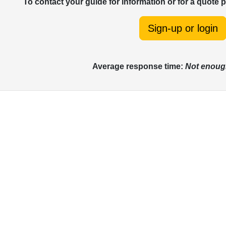
To contact your guide for information or for a quote 
Sign-up or login
Average response time:
Not enoug