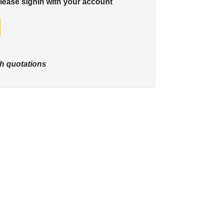
please signin with your account
h quotations