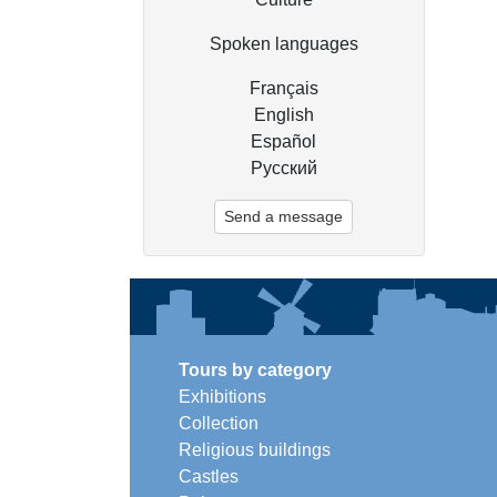
Spoken languages
Français
English
Español
Русский
Send a message
Tours by category
Exhibitions
Collection
Religious buildings
Castles