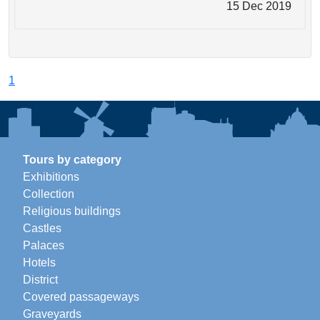
15 Dec 2019
1
Tours by category
Exhibitions
Collection
Religious buildings
Castles
Palaces
Hotels
District
Covered passageways
Graveyards