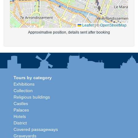
Leaflet
|
©
OpenStreetMap
Approximative position, details sent after booking
Tours by category
Exhibitions
Collection
Religious buildings
Castles
Palaces
Hotels
District
Covered passageways
Graveyards