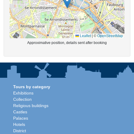
Leaflet
|
©
OpenStreetMap
Approximative position, details sent after booking
Tours by category
Exhibitions
Collection
Religious buildings
Castles
Palaces
Hotels
District