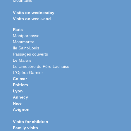
Mountains
Visits on wednesday
Visits on week-end
Paris
Montparnasse
Montmartre
Ile Saint-Louis
Passages couverts
Le Marais
Le cimetière du Père Lachaise
L'Opéra Garnier
Colmar
Poitiers
Lyon
Annecy
Nice
Avignon
Visits for children
Family visits