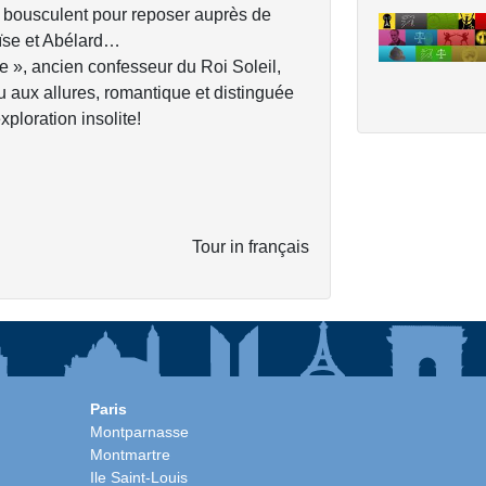
y bousculent pour reposer auprès de
oïse et Abélard…
», ancien confesseur du Roi Soleil,
u aux allures, romantique et distinguée
ploration insolite!
Tour in français
Paris
Montparnasse
Montmartre
Ile Saint-Louis