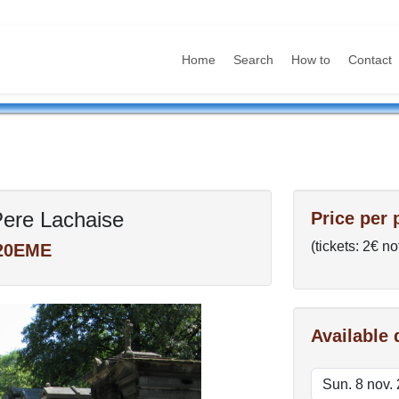
Home
Search
How to
Contact
Pere Lachaise
Price per 
(tickets: 2€ no
20EME
Available