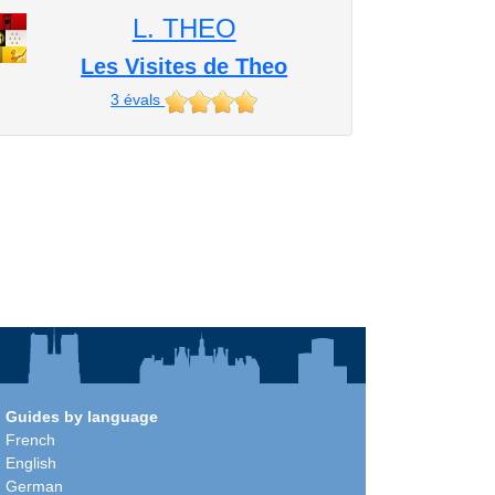
L. THEO
Les Visites de Theo
3
évals
Guides by language
French
English
German