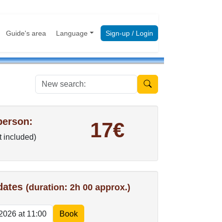
Guide's area
Language
Sign-up / Login
New search:
person:
17€
t included)
 dates
(duration: 2h 00 approx.)