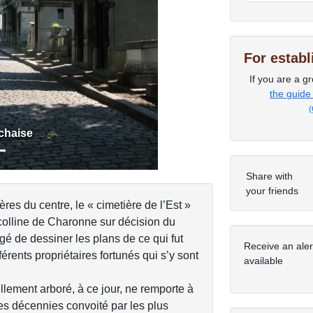
Next
For estab
If you are a gr
the guide
(
chaise
Share with
your friends
es du centre, le « cimetière de l’Est »
a colline de Charonne sur décision du
gé de dessiner les plans de ce qui fut
Receive an ale
rents propriétaires fortunés qui s’y sont
available
llement arboré, à ce jour, ne remporte à
es décennies convoité par les plus