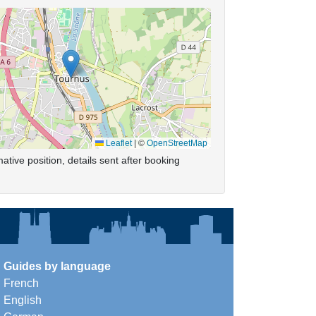
Leaflet
|
©
OpenStreetMap
ative position, details sent after booking
Guides by language
French
English