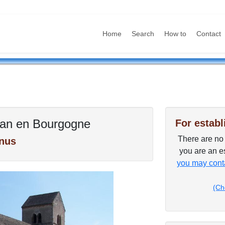
Home
Search
How to
Contact
oman en Bourgogne
For establ
There are no p
nus
you are an es
you may conta
(Ch