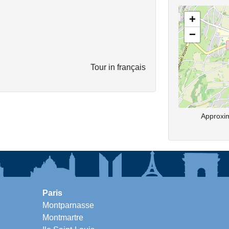
+
−
Tour in français
Approxim
Paris
Montparnasse
Montmartre