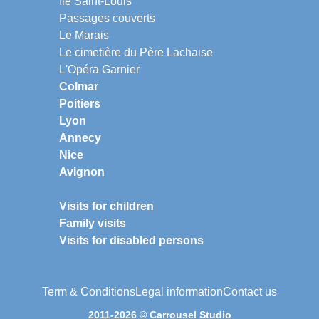
Ile Saint-Louis
Passages couverts
Le Marais
Le cimetière du Père Lachaise
L'Opéra Garnier
Colmar
Poitiers
Lyon
Annecy
Nice
Avignon
Visits for children
Family visits
Visits for disabled persons
Term & Conditions
Legal information
Contact us
2011-2026 © Carrousel Studio