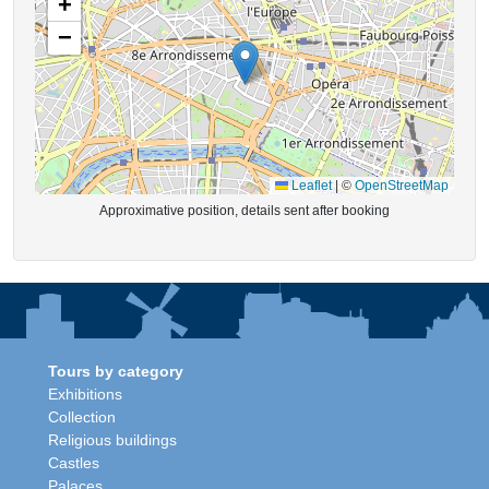
+
−
Leaflet
|
©
OpenStreetMap
Approximative position, details sent after booking
Tours by category
Exhibitions
Collection
Religious buildings
Castles
Palaces