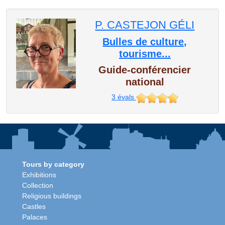
P. CASTEJON GÉLI
Bulles de culture,
tourisme...
Guide-conférencier
national
3
évals
Tours by category
Exhibitions
Collection
Religious buildings
Castles
Palaces