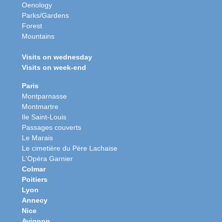
Oenology
Parks/Gardens
Forest
Mountains
Visits on wednesday
Visits on week-end
Paris
Montparnasse
Montmartre
Ile Saint-Louis
Passages couverts
Le Marais
Le cimetière du Père Lachaise
L'Opéra Garnier
Colmar
Poitiers
Lyon
Annecy
Nice
Avignon