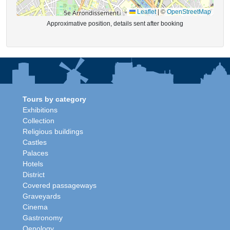
Leaflet
|
©
OpenStreetMap
Approximative position, details sent after booking
Tours by category
Exhibitions
Collection
Religious buildings
Castles
Palaces
Hotels
District
Covered passageways
Graveyards
Cinema
Gastronomy
Oenology