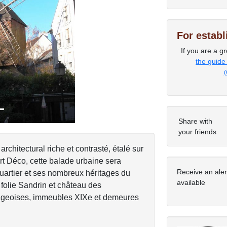
For estab
Next
If you are a gr
the guide
(
Share with
your friends
rchitectural riche et contrasté, étalé sur
Art Déco, cette balade urbaine sera
Receive an ale
quartier et ses nombreux héritages du
available
 folie Sandrin et château des
llageoises, immeubles XIXe et demeures