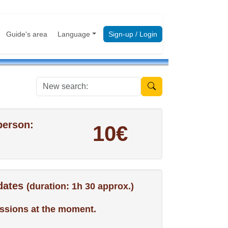
Guide's area
Language
Sign-up / Login
New search:
person:
10€
 dates
(duration: 1h 30 approx.)
ssions at the moment.