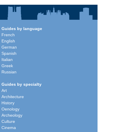
Guides by language
French
English
German
Spanish
Italian
Greek
Russian
Guides by specialty
Art
Architecture
History
Oenology
Archeology
Culture
Cinema