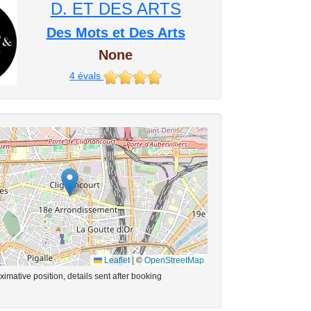
D. ET DES ARTS
Des Mots et Des Arts
None
4
évals
Leaflet
|
©
OpenStreetMap
imative position, details sent after booking