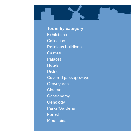
Tours by category
Exhibitions
Collection
Religious buildings
Castles
Palaces
Hotels
District
Covered passageways
Graveyards
Cinema
Gastronomy
Oenology
Parks/Gardens
Forest
Mountains