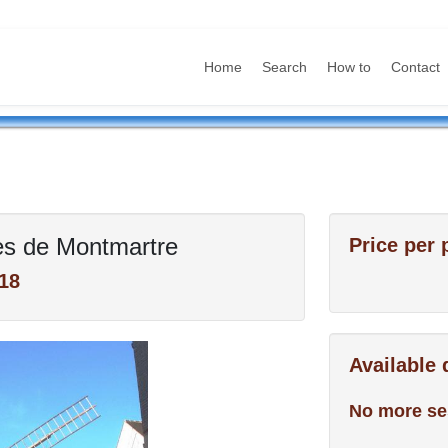
Home
Search
How to
Contact
des de Montmartre
Price per 
18
Available
No more se