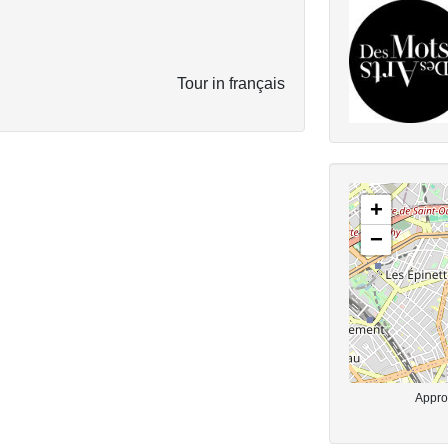
Tour in français
+
−
Approx