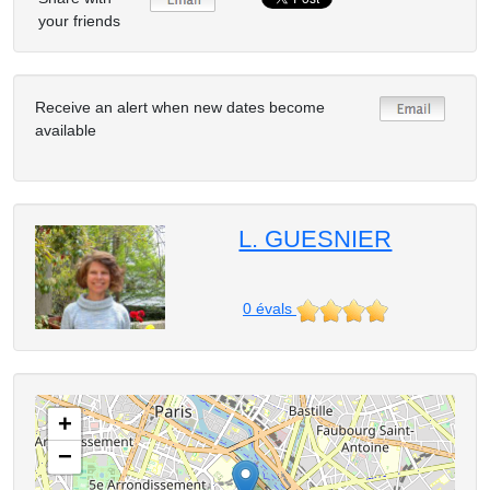
your friends
Receive an alert when new dates become
available
L. GUESNIER
0
évals
+
−