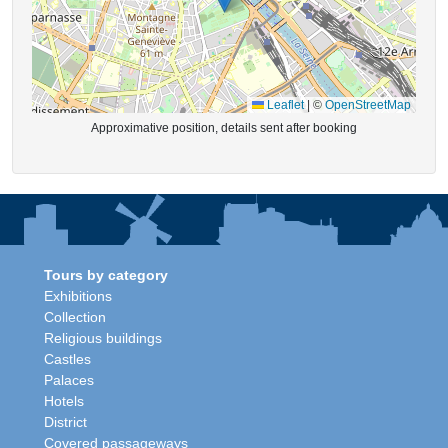
Leaflet
|
©
OpenStreetMap
Approximative position, details sent after booking
Tours by category
Exhibitions
Collection
Religious buildings
Castles
Palaces
Hotels
District
Covered passageways