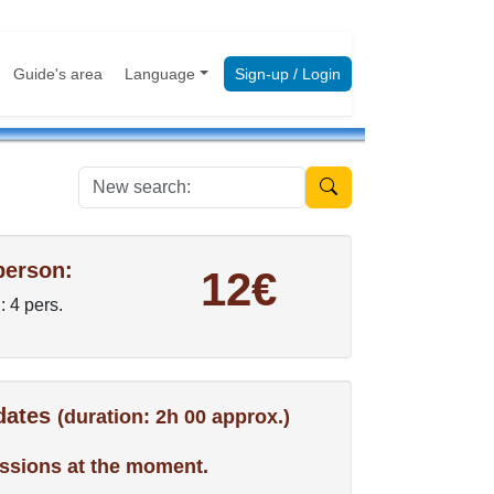
Guide's area
Language
Sign-up / Login
New search:
person:
12€
: 4 pers.
 dates
(duration: 2h 00 approx.)
ssions at the moment.