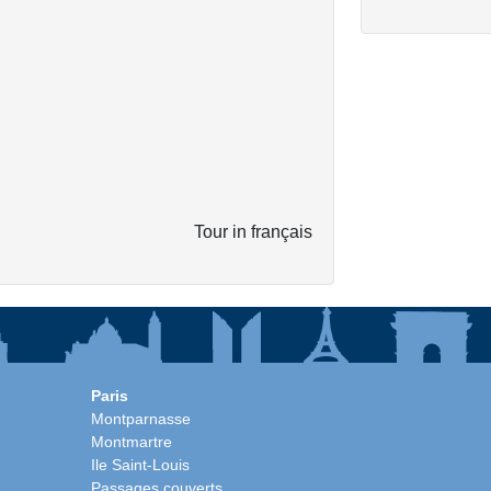
Tour in français
Paris
Montparnasse
Montmartre
Ile Saint-Louis
Passages couverts