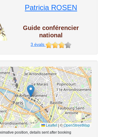
Patricia ROSEN
Guide conférencier
national
3
évals
Leaflet
|
©
OpenStreetMap
imative position, details sent after booking