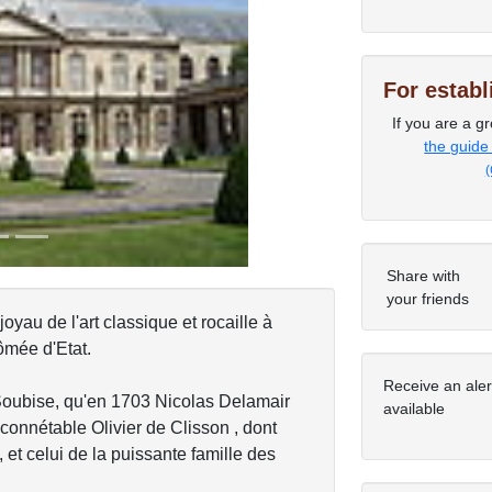
Next
For estab
If you are a gr
the guide
(
Share with
your friends
oyau de l'art classique et rocaille à
ômée d'Etat.
Receive an ale
Soubise, qu'en 1703 Nicolas Delamair
available
 connétable Olivier de Clisson , dont
 et celui de la puissante famille des