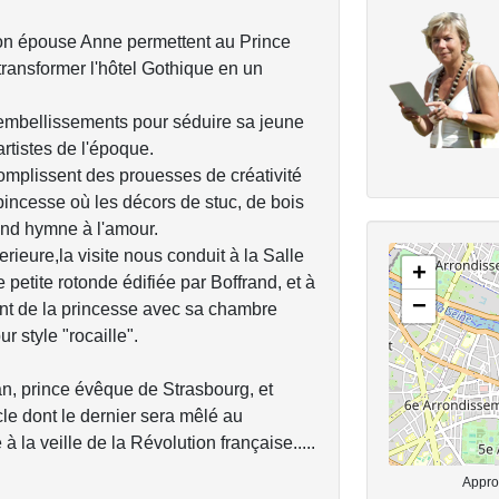
son épouse Anne permettent au Prince
transformer l'hôtel Gothique en un
 embellissements pour séduire sa jeune
rtistes de l'époque.
omplissent des prouesses de créativité
a pincesse où les décors de stuc, de bois
and hymne à l'amour.
erieure,la visite nous conduit à la Salle
+
petite rotonde édifiée par Boffrand, et à
−
ent de la princesse avec sa chambre
r style "rocaille".
n, prince évêque de Strasbourg, et
le dont le dernier sera mêlé au
à la veille de la Révolution française.....
Approx