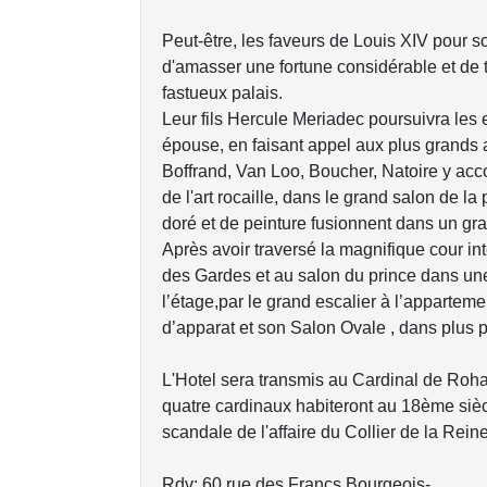
Peut-être, les faveurs de Louis XIV pour 
d'amasser une fortune considérable et de 
fastueux palais.
Leur fils Hercule Meriadec poursuivra les
épouse, en faisant appel aux plus grands a
Boffrand, Van Loo, Boucher, Natoire y acc
de l'art rocaille, dans le grand salon de l
doré et de peinture fusionnent dans un gr
Après avoir traversé la magnifique cour int
des Gardes et au salon du prince dans une 
l’étage,par le grand escalier à l’appartem
d’apparat et son Salon Ovale , dans plus pu
L'Hotel sera transmis au Cardinal de Roha
quatre cardinaux habiteront au 18ème sièc
scandale de l'affaire du Collier de la Reine 
Rdv: 60 rue des Francs Bourgeois-