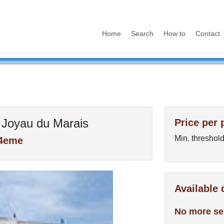
Home
Search
How to
Contact
 Joyau du Marais
Price per 
Min. threshold
 4eme
Available
No more se