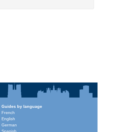
Guides by language
French
English
German
Spanish