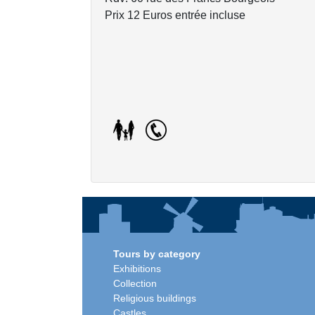
Prix 12 Euros entrée incluse
Tours by category
Exhibitions
Collection
Religious buildings
Castles