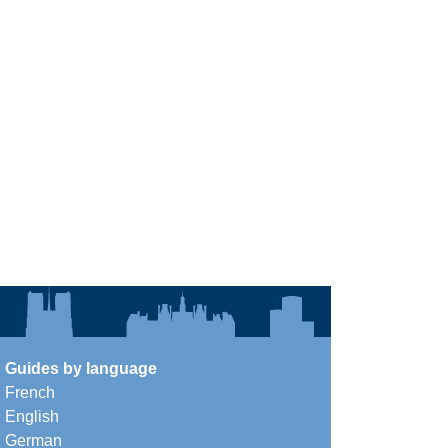
Guides by language
French
English
German