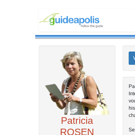
Pas
Int
vou
his
cha
Patricia
ROSEN
Ses