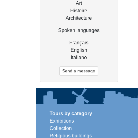
Art
Histoire
Architecture
Spoken languages
Français
English
Italiano
Send a message
Tours by category
Exhibitions
Collection
Religious buildings