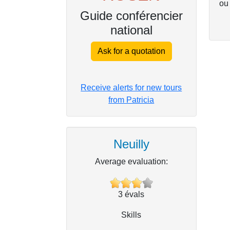
ou
Guide conférencier
national
Ask for a quotation
Receive alerts for new tours
from Patricia
Neuilly
Average evaluation:
3
évals
Skills