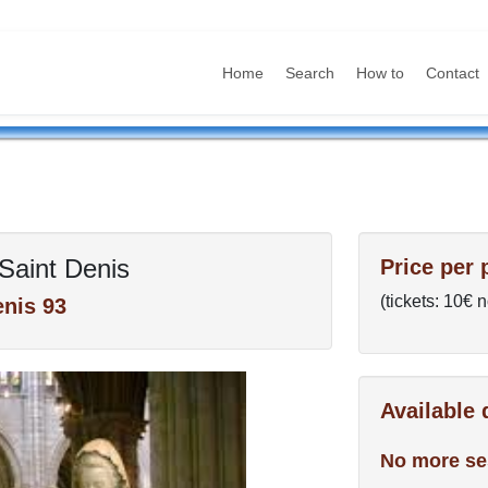
Home
Search
How to
Contact
 Saint Denis
Price per 
(tickets: 10€ 
enis 93
Available
No more se