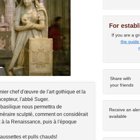
Next
For estab
If you are a gr
the guide
(
Share with
your friends
er chef d'œuvre de l'art gothique et la
cepteur, l'abbé Suger.
 basilique nous permettra de
Receive an ale
funéraire sculpté, comment on considérait
available
t à la Renaissance, puis à l'époque
haussettes et pulls chauds!