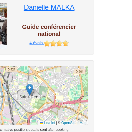
Danielle MALKA
Guide conférencier
national
4
évals
Leaflet
|
©
OpenStreetMap
imative position, details sent after booking