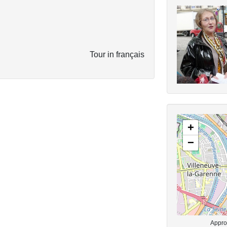
Tour in français
+
−
Approx