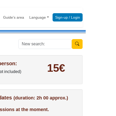
Guide's area
Language
Sign-up / Login
New search:
person:
15€
not included)
 dates
(duration: 2h 00 approx.)
ssions at the moment.