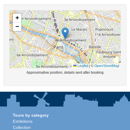
+
−
Leaflet
|
©
OpenStreetMap
Approximative position, details sent after booking
Tours by category
Exhibitions
Collection