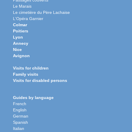
Passages couverts
Le Marais
Le cimetière du Père Lachaise
L'Opéra Garnier
Colmar
Poitiers
Lyon
Annecy
Nice
Avignon
Visits for children
Family visits
Visits for disabled persons
Guides by language
French
English
German
Spanish
Italian