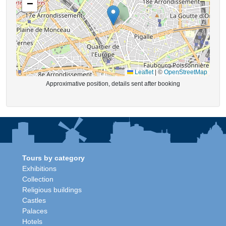
−
Leaflet
|
©
OpenStreetMap
Approximative position, details sent after booking
Tours by category
Exhibitions
Collection
Religious buildings
Castles
Palaces
Hotels