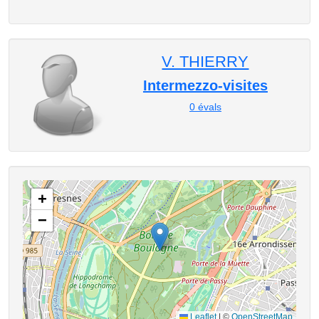
V. THIERRY
Intermezzo-visites
0
évals
+
−
Leaflet
|
©
OpenStreetMap