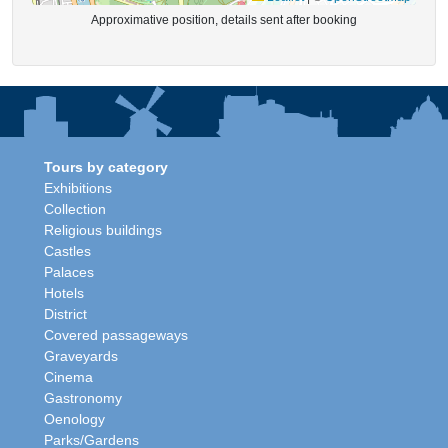
Approximative position, details sent after booking
Tours by category
Exhibitions
Collection
Religious buildings
Castles
Palaces
Hotels
District
Covered passageways
Graveyards
Cinema
Gastronomy
Oenology
Parks/Gardens