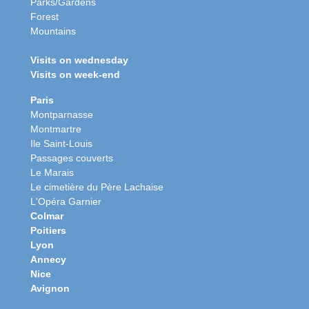
Parks/Gardens
Forest
Mountains
Visits on wednesday
Visits on week-end
Paris
Montparnasse
Montmartre
Ile Saint-Louis
Passages couverts
Le Marais
Le cimetière du Père Lachaise
L'Opéra Garnier
Colmar
Poitiers
Lyon
Annecy
Nice
Avignon