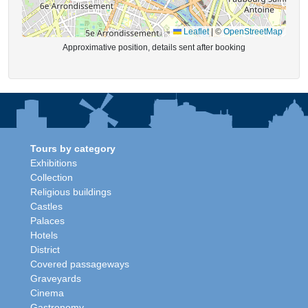
Leaflet
|
©
OpenStreetMap
Approximative position, details sent after booking
Tours by category
Exhibitions
Collection
Religious buildings
Castles
Palaces
Hotels
District
Covered passageways
Graveyards
Cinema
Gastronomy