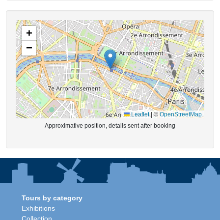
+
−
Leaflet
|
©
OpenStreetMap
Approximative position, details sent after booking
Tours by category
Exhibitions
Collection