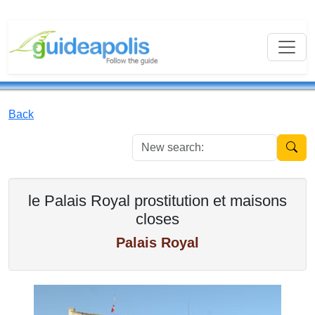
Back
New se
le Palais Royal prostitution et maisons
closes
Palais Royal