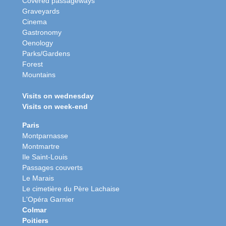
Covered passageways
Graveyards
Cinema
Gastronomy
Oenology
Parks/Gardens
Forest
Mountains
Visits on wednesday
Visits on week-end
Paris
Montparnasse
Montmartre
Ile Saint-Louis
Passages couverts
Le Marais
Le cimetière du Père Lachaise
L'Opéra Garnier
Colmar
Poitiers