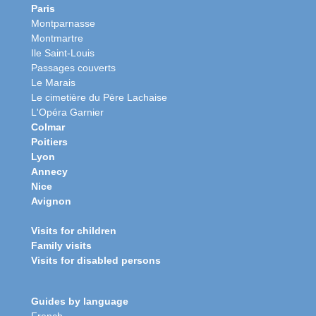
Paris
Montparnasse
Montmartre
Ile Saint-Louis
Passages couverts
Le Marais
Le cimetière du Père Lachaise
L'Opéra Garnier
Colmar
Poitiers
Lyon
Annecy
Nice
Avignon
Visits for children
Family visits
Visits for disabled persons
Guides by language
French